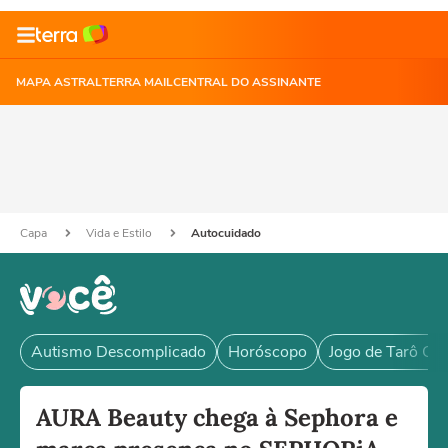
MAPA ASTRAL
TERRA MAIL
CENTRAL DO ASSINANTE
Capa
Vida e Estilo
Autocuidado
Autismo Descomplicado
Horóscopo
Jogo de Tarô Grá
AURA Beauty chega à Sephora e