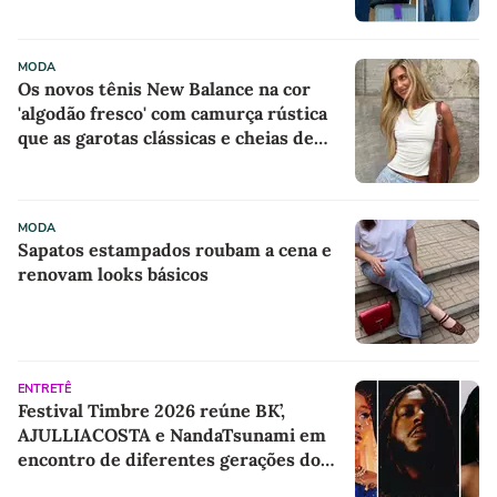
MODA
Os novos tênis New Balance na cor
'algodão fresco' com camurça rústica
que as garotas clássicas e cheias de
estilo estão usando em dias de sol no
Inverno
MODA
Sapatos estampados roubam a cena e
renovam looks básicos
ENTRETÊ
Festival Timbre 2026 reúne BK’,
AJULLIACOSTA e NandaTsunami em
encontro de diferentes gerações do
rap brasileiro