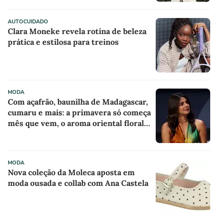
'camisola do Frajola'
AUTOCUIDADO
Clara Moneke revela rotina de beleza
prática e estilosa para treinos
MODA
Com açafrão, baunilha de Madagascar,
cumaru e mais: a primavera só começa
mês que vem, o aroma oriental floral
destes 4 perfumes árabes me
conquistou na primeira borrifada
MODA
Nova coleção da Moleca aposta em
moda ousada e collab com Ana Castela