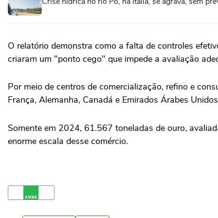
Crise hídrica no rio Pó, na Itália, se agrava, sem pr
O relatório demonstra como a falta de controles efeti
criaram um "ponto cego" que impede a avaliação adequ
Por meio de centros de comercialização, refino e cons
França, Alemanha, Canadá e Emirados Árabes Unidos, o
Somente em 2024, 61.567 toneladas de ouro, avaliad
enorme escala desse comércio.