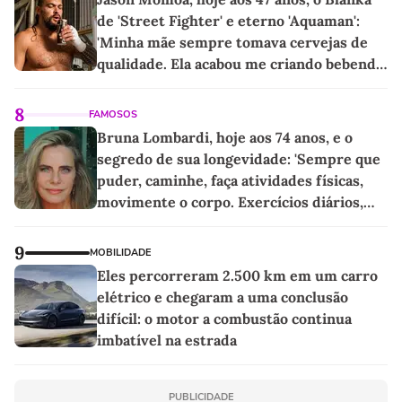
de 'Street Fighter' e eterno 'Aquaman':
'Minha mãe sempre tomava cervejas de
qualidade. Ela acabou me criando bebendo
as melhores'
8
FAMOSOS
Bruna Lombardi, hoje aos 74 anos, e o
segredo de sua longevidade: 'Sempre que
puder, caminhe, faça atividades físicas,
movimente o corpo. Exercícios diários,
mesmo pequenos, são libertadores'
9
MOBILIDADE
Eles percorreram 2.500 km em um carro
elétrico e chegaram a uma conclusão
difícil: o motor a combustão continua
imbatível na estrada
PUBLICIDADE