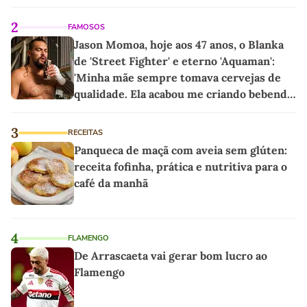
2
FAMOSOS
Jason Momoa, hoje aos 47 anos, o Blanka
de 'Street Fighter' e eterno 'Aquaman':
'Minha mãe sempre tomava cervejas de
qualidade. Ela acabou me criando bebendo
as melhores'
3
RECEITAS
Panqueca de maçã com aveia sem glúten:
receita fofinha, prática e nutritiva para o
café da manhã
4
FLAMENGO
De Arrascaeta vai gerar bom lucro ao
Flamengo