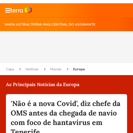
MAPA ASTRAL
TERRA MAIL
CENTRAL DO ASSINANTE
Capa
Notícias
Mundo
Europa
As Principais Notícias da Europa
'Não é a nova Covid', diz chefe da
OMS antes da chegada de navio
com foco de hantavírus em
Tenerife