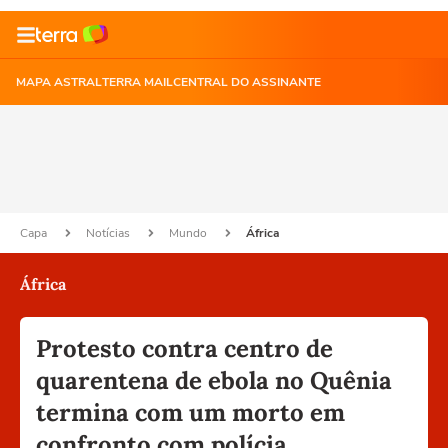
MAPA ASTRAL
TERRA MAIL
CENTRAL DO ASSINANTE
Capa
Notícias
Mundo
África
África
Protesto contra centro de
quarentena de ebola no Quênia
termina com um morto em
confronto com polícia