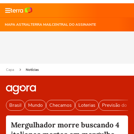
MAPA ASTRAL
TERRA MAIL
CENTRAL DO ASSINANTE
Capa
Notícias
Brasil
Mundo
Checamos
Loterias
Previsão do T
Mergulhador morre buscando 4