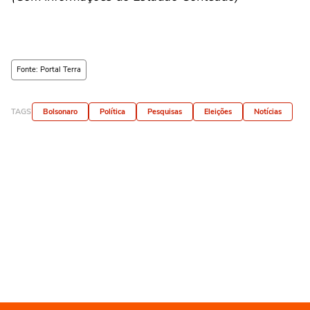
Fonte: Portal Terra
TAGS
Bolsonaro
Política
Pesquisas
Eleições
Notícias