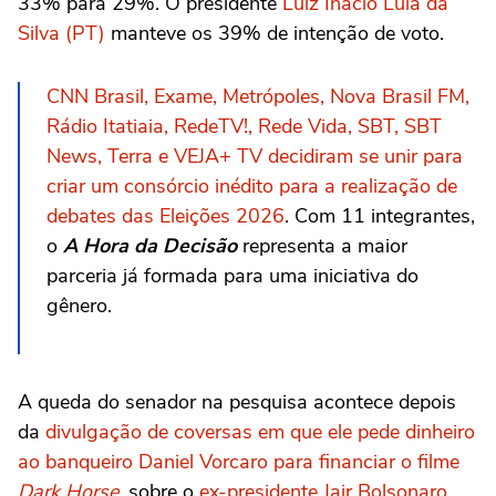
33% para 29%. O presidente
Luiz Inácio Lula da
Silva (PT)
manteve os 39% de intenção de voto.
CNN Brasil, Exame, Metrópoles, Nova Brasil FM,
Rádio Itatiaia, RedeTV!, Rede Vida, SBT, SBT
News, Terra e VEJA+ TV decidiram se unir para
criar um consórcio inédito para a realização de
debates das Eleições 2026
. Com 11 integrantes,
o
A Hora da Decisão
representa a maior
parceria já formada para uma iniciativa do
gênero.
A queda do senador na pesquisa acontece depois
da
divulgação de coversas em que ele pede dinheiro
ao banqueiro Daniel Vorcaro para financiar o filme
Dark Horse
, sobre o
ex-presidente Jair Bolsonaro
.