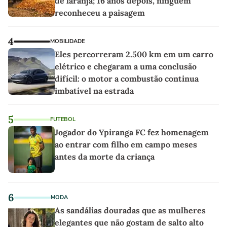
de laranja; 16 anos depois, ninguém
reconheceu a paisagem
4
MOBILIDADE
Eles percorreram 2.500 km em um carro
elétrico e chegaram a uma conclusão
difícil: o motor a combustão continua
imbatível na estrada
5
FUTEBOL
Jogador do Ypiranga FC fez homenagem
ao entrar com filho em campo meses
antes da morte da criança
6
MODA
As sandálias douradas que as mulheres
elegantes que não gostam de salto alto