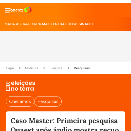
MAPA ASTRAL
TERRA MAIL
CENTRAL DO ASSINANTE
Capa
Notícias
Eleições
Pesquisas
Checamos
Pesquisas
Caso Master: Primeira pesquisa
Quaest após áudio mostra recuo