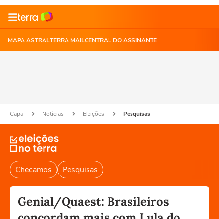
MAPA ASTRAL
TERRA MAIL
CENTRAL DO ASSINANTE
Capa
Notícias
Eleições
Pesquisas
Checamos
Pesquisas
Genial/Quaest: Brasileiros
concordam mais com Lula do