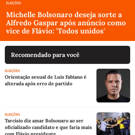
ELEIÇÕES
Michelle Bolsonaro deseja sorte a
Alfredo Gaspar após anúncio como
vice de Flávio: 'Todos unidos'
Recomendado para você
ELEIÇÕES
Orientação sexual de Luis Fabiano é
alterada após erro de partido
ELEIÇÕES
Tarcísio diz amar Bolsonaro ao ser
oficializado candidato e que faria mais
com Flávio presidente