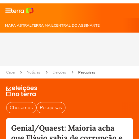
MAPA ASTRAL
TERRA MAIL
CENTRAL DO ASSINANTE
Capa
Notícias
Eleições
Pesquisas
Checamos
Pesquisas
Genial/Quaest: Maioria acha
que Flávio sabia de corrupção e