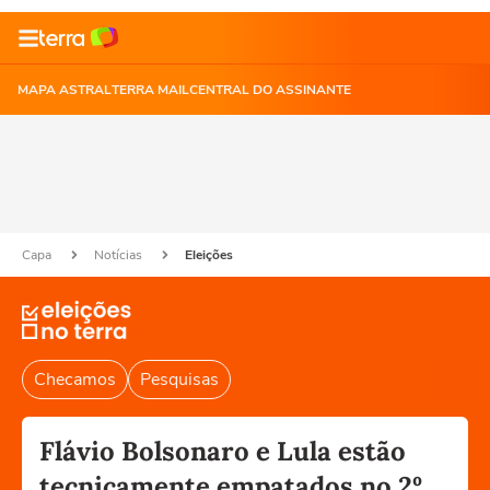
MAPA ASTRAL
TERRA MAIL
CENTRAL DO ASSINANTE
Capa
Notícias
Eleições
Checamos
Pesquisas
Flávio Bolsonaro e Lula estão
tecnicamente empatados no 2º