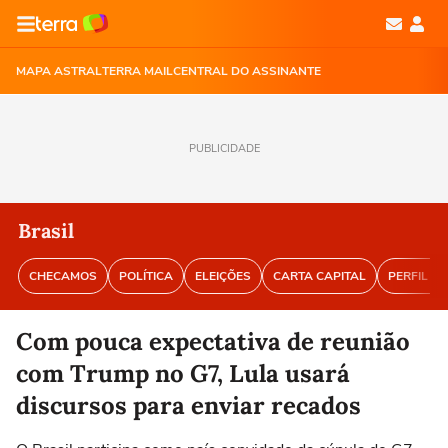
MAPA ASTRAL
TERRA MAIL
CENTRAL DO ASSINANTE
PUBLICIDADE
Brasil
CHECAMOS
POLÍTICA
ELEIÇÕES
CARTA CAPITAL
PERFIL BR
Com pouca expectativa de reunião
com Trump no G7, Lula usará
discursos para enviar recados