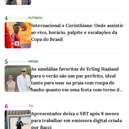
4
FUTEBOL
Internacional x Corinthians: Onde assistir
ao vivo, horário, palpite e escalações da
Copa do Brasil
5
MODA
As sandálias favoritas de Erling Haaland
para o verão são um par perfeito, ideal
tanto para usar na praia com roupa de
banho quanto em uma festa com terno de
linho
6
TV
Apresentador deixa o SBT após 8 meses
para trabalhar em emissora digital criada
por Bacci