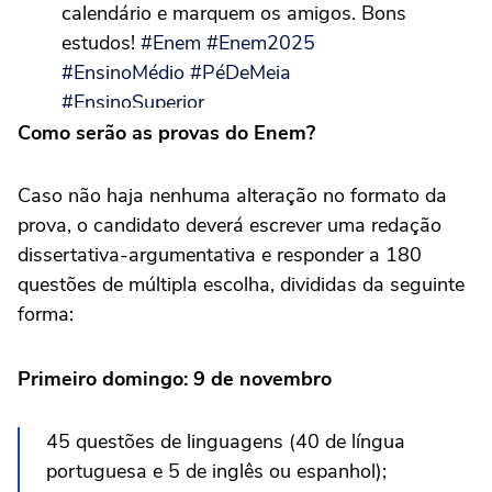
calendário e marquem os amigos. Bons
estudos!
#Enem
#Enem2025
#EnsinoMédio
#PéDeMeia
#EnsinoSuperior
pic.twitter.com/v4ajfm5dMf
Como serão as provas do Enem?
— Camilo Santana (@CamiloSantanaCE)
Caso não haja nenhuma alteração no formato da
May 9, 2025
prova, o candidato deverá escrever uma redação
dissertativa-argumentativa e responder a 180
questões de múltipla escolha, divididas da seguinte
forma:
Primeiro domingo: 9 de novembro
45 questões de linguagens (40 de língua
portuguesa e 5 de inglês ou espanhol);