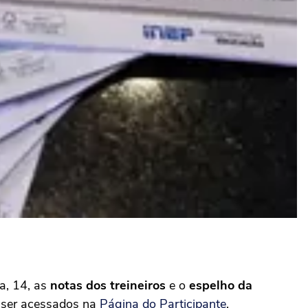
ra, 14, as
notas dos treineiros
e o
espelho da
 ser acessados na
Página do Participante
.