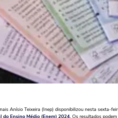
is Anísio Teixeira (Inep) disponibilizou nesta sexta-fei
l do Ensino Médio (Enem) 2024
. Os resultados podem