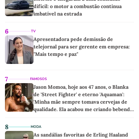
difícil: o motor a combustão continua
imbatível na estrada
6
TV
Apresentadora pede demissão de
telejornal para ser gerente em empresa:
"Mais tempo e paz"
7
FAMOSOS
Jason Momoa, hoje aos 47 anos, o Blanka
de 'Street Fighter' e eterno 'Aquaman':
'Minha mãe sempre tomava cervejas de
qualidade. Ela acabou me criando bebendo
as melhores'
8
MODA
As sandálias favoritas de Erling Haaland