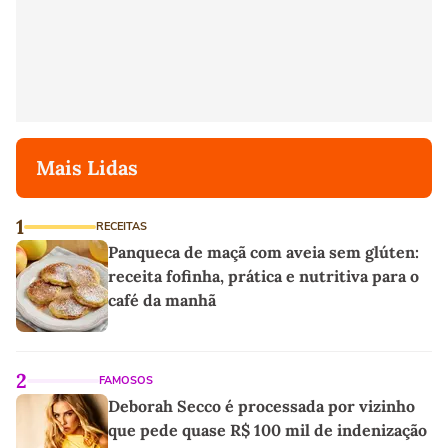
Mais Lidas
1
RECEITAS
Panqueca de maçã com aveia sem glúten:
receita fofinha, prática e nutritiva para o
café da manhã
2
FAMOSOS
Deborah Secco é processada por vizinho
que pede quase R$ 100 mil de indenização