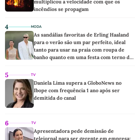
multiplicou a velocidade com que os
incêndios se propagam
4
MODA
As sandálias favoritas de Erling Haaland
para o verão são um par perfeito, ideal
tanto para usar na praia com roupa de
banho quanto em uma festa com terno de
linho
5
TV
Daniela Lima supera a GloboNews no
Ibope com frequência 1 ano após ser
demitida do canal
6
TV
Apresentadora pede demissão de
telejornal para ser gerente em empresa: