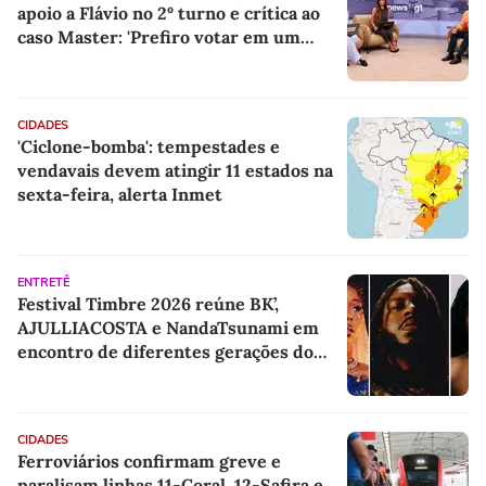
apoio a Flávio no 2º turno e crítica ao
caso Master: 'Prefiro votar em um
copo a votar no PT'
CIDADES
'Ciclone-bomba': tempestades e
vendavais devem atingir 11 estados na
sexta-feira, alerta Inmet
ENTRETÊ
Festival Timbre 2026 reúne BK’,
AJULLIACOSTA e NandaTsunami em
encontro de diferentes gerações do
rap brasileiro
CIDADES
Ferroviários confirmam greve e
paralisam linhas 11-Coral, 12-Safira e