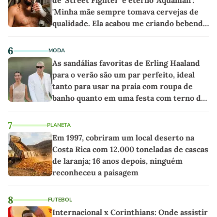
de 'Street Fighter' e eterno 'Aquaman':
'Minha mãe sempre tomava cervejas de
qualidade. Ela acabou me criando bebendo
as melhores'
6
MODA
As sandálias favoritas de Erling Haaland
para o verão são um par perfeito, ideal
tanto para usar na praia com roupa de
banho quanto em uma festa com terno de
linho
7
PLANETA
Em 1997, cobriram um local deserto na
Costa Rica com 12.000 toneladas de cascas
de laranja; 16 anos depois, ninguém
reconheceu a paisagem
8
FUTEBOL
Internacional x Corinthians: Onde assistir