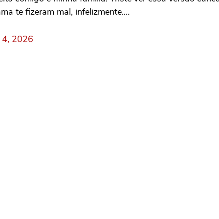
ama te fizeram mal, infelizmente.…
l 4, 2026