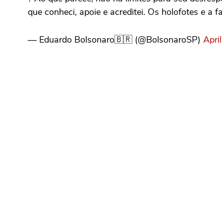
que conheci, apoie e acreditei. Os holofotes e a f
— Eduardo Bolsonaro🇧🇷 (@BolsonaroSP)
Apri