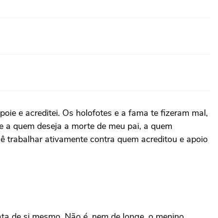
oie e acreditei. Os holofotes e a fama te fizeram mal,
ade a quem deseja a morte de meu pai, a quem
cê trabalhar ativamente contra quem acreditou e apoio
cata de si mesmo. Não é, nem de longe, o menino