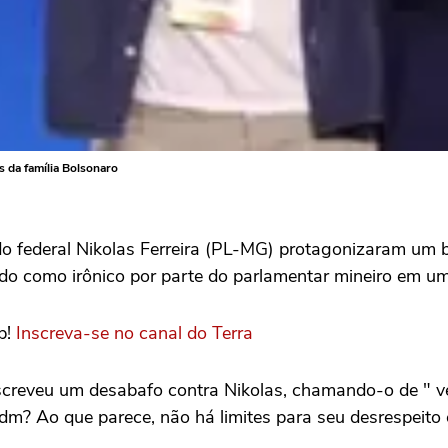
s da família Bolsonaro
o federal Nikolas Ferreira (PL-MG) protagonizaram um 
do como irônico por parte do parlamentar mineiro em um
p!
Inscreva-se no canal do Terra
creveu um desabafo contra Nikolas, chamando-o de " ve
m? Ao que parece, não há limites para seu desrespeito c