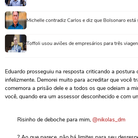
Michelle contradiz Carlos e diz que Bolsonaro está
Toffoli usou aviões de empresários para três viag
Eduardo prosseguiu na resposta criticando a postura d
infelizmente. Demorei muito para acreditar que você t
comemora a prisão dele e a todos os que odeiam a mim
você, quando era um assessor desconhecido e com um
Risinho de deboche para mim,
@nikolas_dm
? Ao que parece, não há limites para seu desresp