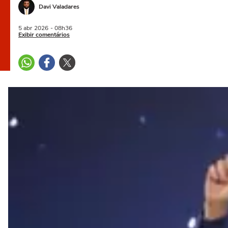
Davi Valadares
5 abr
2026
- 08h36
Exibir comentários