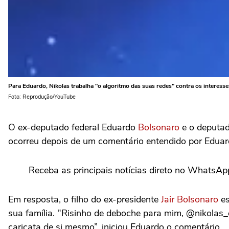
Para Eduardo, Nikolas trabalha "o algoritmo das suas redes" contra os interesse
Foto: Reprodução/YouTube
O ex-deputado federal Eduardo
Bolsonaro
e o deputad
ocorreu depois de um comentário entendido por Eduar
Receba as principais notícias direto no WhatsAp
Em resposta, o filho do ex-presidente
Jair Bolsonaro
es
sua família. "Risinho de deboche para mim, @nikolas_d
caricata de si mesmo”, iniciou Eduardo o comentário.