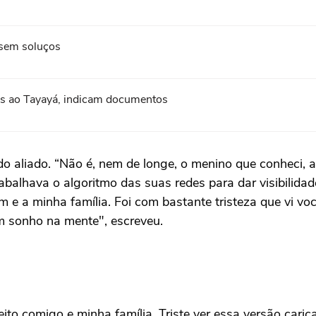
 sem soluços
ens ao Tayayá, indicam documentos
o aliado. “Não é, nem de longe, o menino que conheci, ap
rabalhava o algoritmo das suas redes para dar visibilid
 e a minha família. Foi com bastante tristeza que vi vo
 sonho na mente", escreveu.
eito comigo e minha família. Triste ver essa versão cari