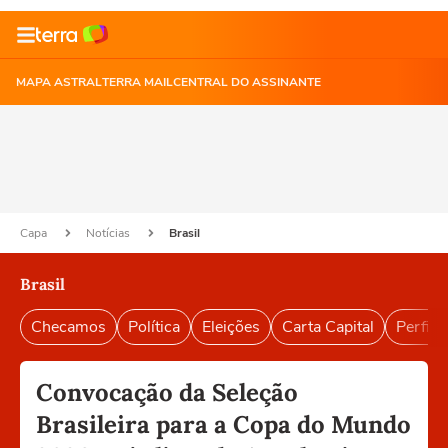
MAPA ASTRAL
TERRA MAIL
CENTRAL DO ASSINANTE
Capa
Notícias
Brasil
Brasil
Checamos
Política
Eleições
Carta Capital
Perfil B
Convocação da Seleção
Brasileira para a Copa do Mundo