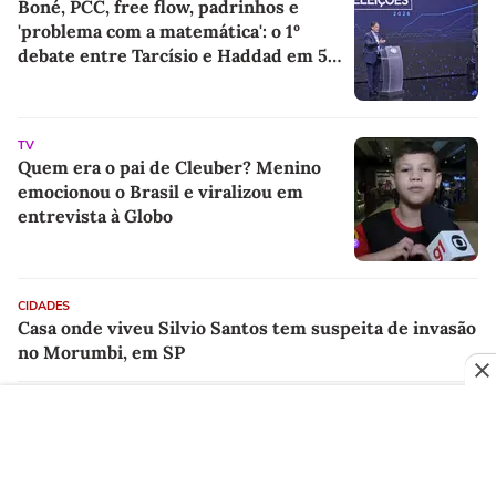
Boné, PCC, free flow, padrinhos e
'problema com a matemática': o 1º
debate entre Tarcísio e Haddad em 5
pontos
TV
Quem era o pai de Cleuber? Menino
emocionou o Brasil e viralizou em
entrevista à Globo
CIDADES
Casa onde viveu Silvio Santos tem suspeita de invasão
no Morumbi, em SP
POLÍTICA
Rombo do BRB vira munição para ataque de
adversários contra governadora do DF em debate na
TV