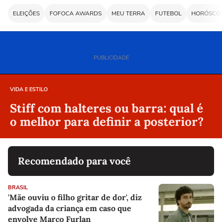
VIDA E ESTILO
Stiff com halteres ou barra: qual é
o melhor para definir a posterior?
Recomendado para você
BRASIL
'Mãe ouviu o filho gritar de dor', diz
advogada da criança em caso que
envolve Marco Furlan