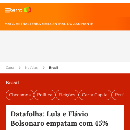
MAPA ASTRAL
TERRA MAIL
CENTRAL DO ASSINANTE
Capa
Notícias
Brasil
Brasil
Checamos
Política
Eleições
Carta Capital
Perfil B
Datafolha: Lula e Flávio
Bolsonaro empatam com 45%