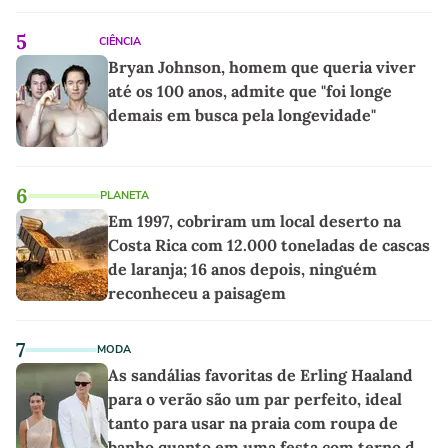
5
CIÊNCIA
Bryan Johnson, homem que queria viver
até os 100 anos, admite que "foi longe
demais em busca pela longevidade"
6
PLANETA
Em 1997, cobriram um local deserto na
Costa Rica com 12.000 toneladas de cascas
de laranja; 16 anos depois, ninguém
reconheceu a paisagem
7
MODA
As sandálias favoritas de Erling Haaland
para o verão são um par perfeito, ideal
tanto para usar na praia com roupa de
banho quanto em uma festa com terno de