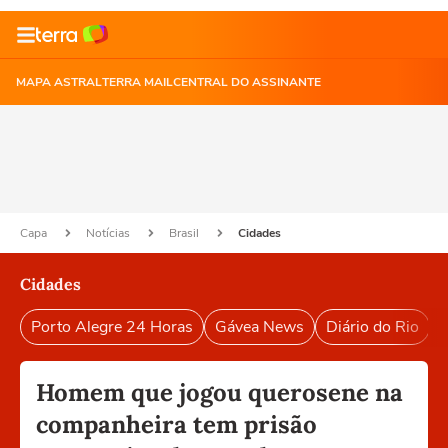
MAPA ASTRAL
TERRA MAIL
CENTRAL DO ASSINANTE
Capa
Notícias
Brasil
Cidades
Cidades
Porto Alegre 24 Horas
Gávea News
Diário do Rio
P
Homem que jogou querosene na
companheira tem prisão