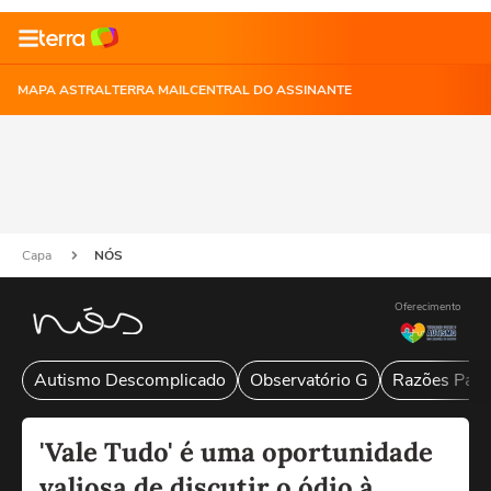
MAPA ASTRAL
TERRA MAIL
CENTRAL DO ASSINANTE
Capa
NÓS
Oferecimento
Autismo Descomplicado
Observatório G
Razões Para
'Vale Tudo' é uma oportunidade
valiosa de discutir o ódio à