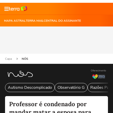
MAPA ASTRAL
TERRA MAIL
CENTRAL DO ASSINANTE
Capa
NÓS
Oferecimento
Autismo Descomplicado
Observatório G
Razões Para
Professor é condenado por
mandar matar a esposa para