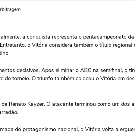
arbitragem
ficialmente, a conquista representa o pentacampeonato d
tretanto, o Vitória considera também o título regional 
ino.
os decisivos. Após eliminar o ABC na semifinal, o tim
ente do torneio. O triunfo também colocou o Vitória em de
 de Renato Kayzer. O atacante terminou como um dos art
arradão.
ada do protagonismo nacional, o Vitória volta a erguer o