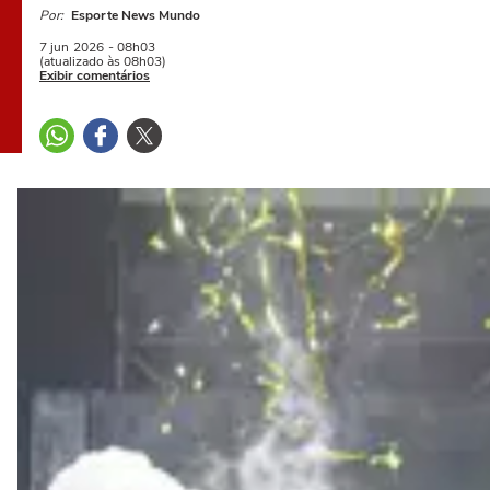
Por:
Esporte News Mundo
7 jun
2026
- 08h03
(atualizado às 08h03)
Exibir comentários