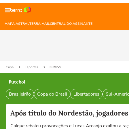
MAPA ASTRAL
TERRA MAIL
CENTRAL DO ASSINANTE
Capa
Esportes
Futebol
Futebol
Brasileirão
Copa do Brasil
Libertadores
Sul-Ameri
Após título do Nordestão, jogadore
Caíque rebateu provocações e Lucas Arcanjo exaltou a raç