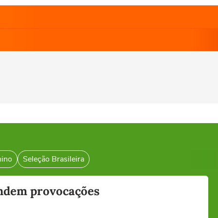
nino
Seleção Brasileira
pondem provocações