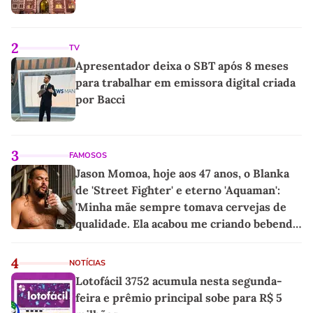
2
TV
Apresentador deixa o SBT após 8 meses
para trabalhar em emissora digital criada
por Bacci
3
FAMOSOS
Jason Momoa, hoje aos 47 anos, o Blanka
de 'Street Fighter' e eterno 'Aquaman':
'Minha mãe sempre tomava cervejas de
qualidade. Ela acabou me criando bebendo
as melhores'
4
NOTÍCIAS
Lotofácil 3752 acumula nesta segunda-
feira e prêmio principal sobe para R$ 5