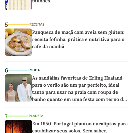
milhões
5
RECEITAS
Panqueca de maçã com aveia sem glúten:
receita fofinha, prática e nutritiva para o
café da manhã
6
MODA
As sandálias favoritas de Erling Haaland
para o verão são um par perfeito, ideal
tanto para usar na praia com roupa de
banho quanto em uma festa com terno de
linho
7
PLANETA
Em 1950, Portugal plantou eucaliptos para
estabilizar seus solos. Sem saber,