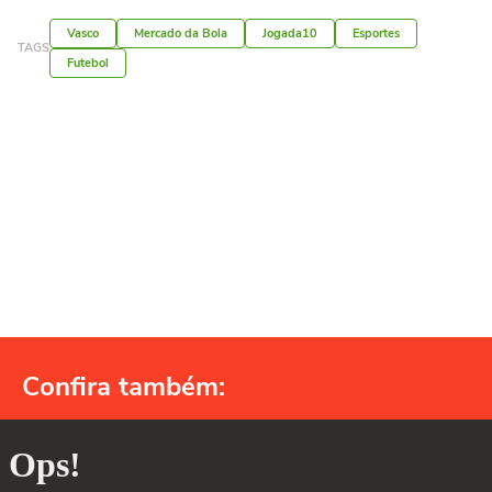
Vasco
Mercado da Bola
Jogada10
Esportes
TAGS
Futebol
Confira também: