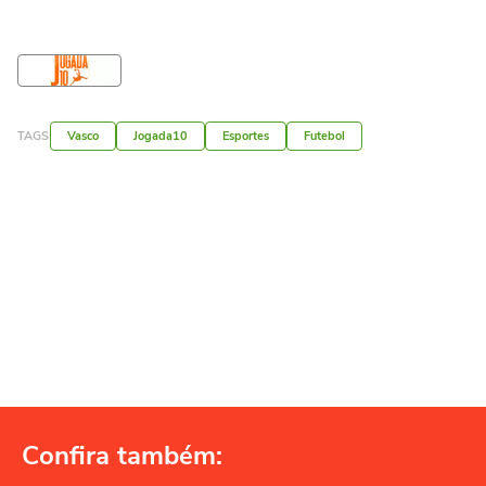
TAGS
Vasco
Jogada10
Esportes
Futebol
Confira também: