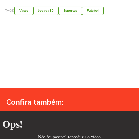
TAGS
Vasco
Jogada10
Esportes
Futebol
Confira também: