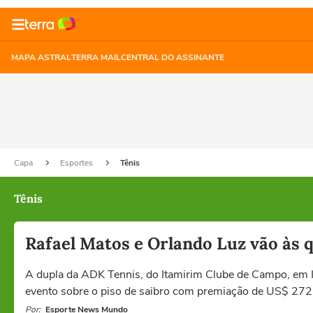
MAPA ASTRAL
TERRA MAIL
CENTRAL DO ASSINANTE
Capa
Esportes
Tênis
Tênis
Rafael Matos e Orlando Luz vão às 
A dupla da ADK Tennis, do Itamirim Clube de Campo, em Ita
evento sobre o piso de saibro com premiação de US$ 272 m
Por:
Esporte News Mundo