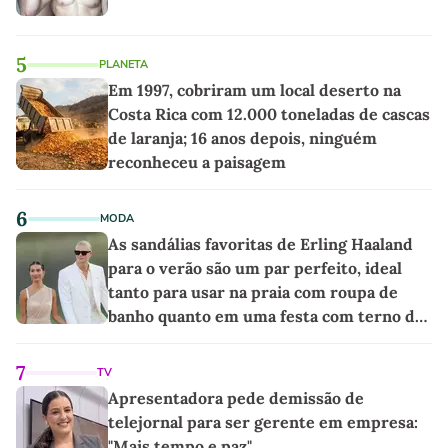
5
PLANETA
Em 1997, cobriram um local deserto na
Costa Rica com 12.000 toneladas de cascas
de laranja; 16 anos depois, ninguém
reconheceu a paisagem
6
MODA
As sandálias favoritas de Erling Haaland
para o verão são um par perfeito, ideal
tanto para usar na praia com roupa de
banho quanto em uma festa com terno de
linho
7
TV
Apresentadora pede demissão de
telejornal para ser gerente em empresa:
"Mais tempo e paz"