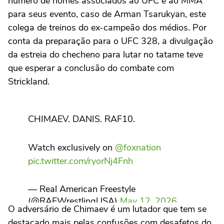
número de nomes associados ao UFC e ao MMA
para seus evento, caso de Arman Tsarukyan, este
colega de treinos do ex-campeão dos médios. Por
conta da preparação para o UFC 328, a divulgação
da estreia do checheno para lutar no tatame teve
que esperar a conclusão do combate com
Strickland.
CHIMAEV. DANIS. RAF10.
Watch exclusively on
@foxnation
pic.twitter.com/ryorNj4Fnh
— Real American Freestyle
(@RAFWrestlingUSA)
May 12, 2026
O adversário de Chimaev é um lutador que tem se
destacado mais pelas confusões com desafetos do