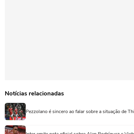
Notícias relacionadas
Pezzolano é sincero ao falar sobre a situação de T