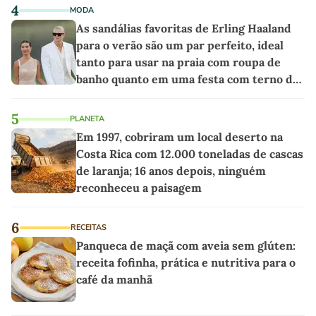
4
MODA
As sandálias favoritas de Erling Haaland
para o verão são um par perfeito, ideal
tanto para usar na praia com roupa de
banho quanto em uma festa com terno de
linho
5
PLANETA
Em 1997, cobriram um local deserto na
Costa Rica com 12.000 toneladas de cascas
de laranja; 16 anos depois, ninguém
reconheceu a paisagem
6
RECEITAS
Panqueca de maçã com aveia sem glúten:
receita fofinha, prática e nutritiva para o
café da manhã