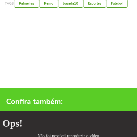
TAGS
Palmeiras
Remo
Jogada10
Esportes
Futebol
Confira também: