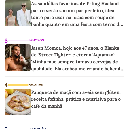
As sandálias favoritas de Erling Haaland
para o verão são um par perfeito, ideal
tanto para usar na praia com roupa de
banho quanto em uma festa com terno de
linho
3
FAMOSOS
Jason Momoa, hoje aos 47 anos, o Blanka
de 'Street Fighter' e eterno 'Aquaman':
'Minha mãe sempre tomava cervejas de
qualidade. Ela acabou me criando bebendo
as melhores'
4
RECEITAS
Panqueca de maçã com aveia sem glúten:
receita fofinha, prática e nutritiva para o
café da manhã