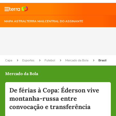
MAPA ASTRAL
TERRA MAIL
CENTRAL DO ASSINANTE
Capa
Esportes
Futebol
Mercado da Bola
Brasil
Mercado da Bola
De férias à Copa: Éderson vive
montanha-russa entre
convocação e transferência