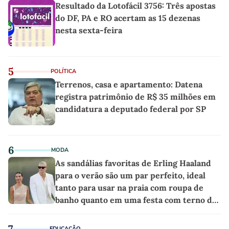
Resultado da Lotofácil 3756: Três apostas
do DF, PA e RO acertam as 15 dezenas
nesta sexta-feira
5
POLÍTICA
Terrenos, casa e apartamento: Datena
registra patrimônio de R$ 35 milhões em
candidatura a deputado federal por SP
6
MODA
As sandálias favoritas de Erling Haaland
para o verão são um par perfeito, ideal
tanto para usar na praia com roupa de
banho quanto em uma festa com terno de
linho
7
EDUCAÇÃO