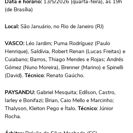
Data e horário:
13/5/2026 (quarta-feira), às 19h
(de Brasília)
Local:
São Januário, no Rio de Janeiro (RJ)
VASCO:
Léo Jardim; Puma Rodríguez (Paulo
Henrique), Saldívia, Robert Renan (Lucas Freitas) e
Cuiabano; Barros, Thiago Mendes e Rojas; Andrés
Gómez (Nuno Moreira), Brenner (Marino) e Spinelli
(David).
Técnico
: Renato Gaúcho.
PAYSANDU:
Gabriel Mesquita; Edílson, Castro,
Iarley e Bonifazi; Brian, Caio Mello e Marcinho;
Thalyson, Kleiton Pego e Ítalo.
Técnico
: Júnior
Rocha.