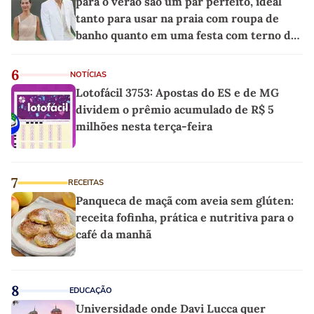
para o verão são um par perfeito, ideal
tanto para usar na praia com roupa de
banho quanto em uma festa com terno de
linho
6
NOTÍCIAS
Lotofácil 3753: Apostas do ES e de MG
dividem o prêmio acumulado de R$ 5
milhões nesta terça-feira
7
RECEITAS
Panqueca de maçã com aveia sem glúten:
receita fofinha, prática e nutritiva para o
café da manhã
8
EDUCAÇÃO
Universidade onde Davi Lucca quer