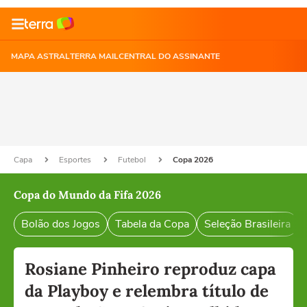
MAPA ASTRAL
TERRA MAIL
CENTRAL DO ASSINANTE
Capa
Esportes
Futebol
Copa 2026
Copa do Mundo da Fifa 2026
Bolão dos Jogos
Tabela da Copa
Seleção Brasileira
Rosiane Pinheiro reproduz capa
da Playboy e relembra título de