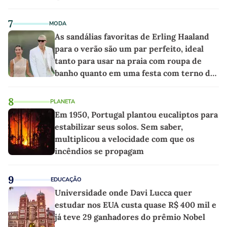
as melhores'
7
MODA
As sandálias favoritas de Erling Haaland
para o verão são um par perfeito, ideal
tanto para usar na praia com roupa de
banho quanto em uma festa com terno de
linho
8
PLANETA
Em 1950, Portugal plantou eucaliptos para
estabilizar seus solos. Sem saber,
multiplicou a velocidade com que os
incêndios se propagam
9
EDUCAÇÃO
Universidade onde Davi Lucca quer
estudar nos EUA custa quase R$ 400 mil e
já teve 29 ganhadores do prêmio Nobel