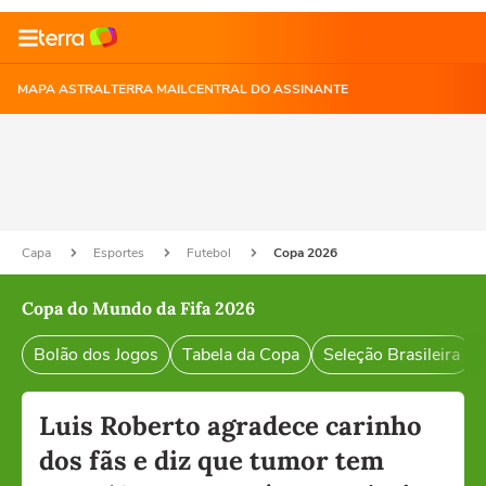
MAPA ASTRAL
TERRA MAIL
CENTRAL DO ASSINANTE
Capa
Esportes
Futebol
Copa 2026
Copa do Mundo da Fifa 2026
Bolão dos Jogos
Tabela da Copa
Seleção Brasileira
Luis Roberto agradece carinho
dos fãs e diz que tumor tem