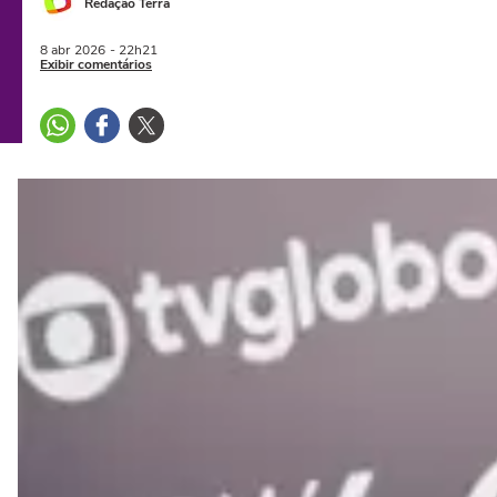
Redação Terra
8 abr
2026
- 22h21
Exibir comentários