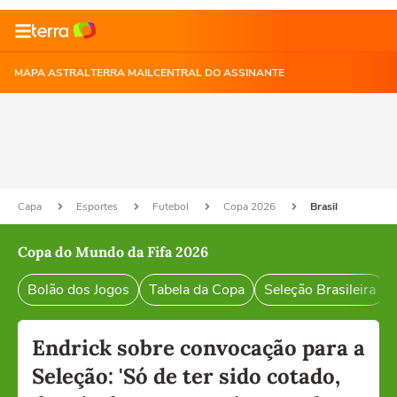
MAPA ASTRAL
TERRA MAIL
CENTRAL DO ASSINANTE
Capa
Esportes
Futebol
Copa 2026
Brasil
Copa do Mundo da Fifa 2026
Bolão dos Jogos
Tabela da Copa
Seleção Brasileira
Endrick sobre convocação para a
Seleção: 'Só de ter sido cotado,