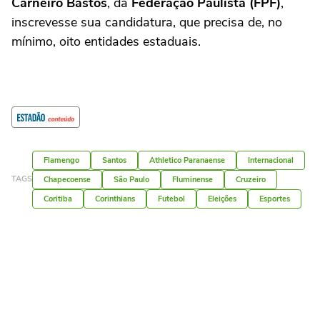
Carneiro Bastos
, da
Federação Paulista (FPF)
,
inscrevesse sua candidatura, que precisa de, no
mínimo, oito entidades estaduais.
Flamengo
Santos
Athletico Paranaense
Internacional
TAGS
Chapecoense
São Paulo
Fluminense
Cruzeiro
Coritiba
Corinthians
Futebol
Eleições
Esportes