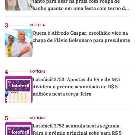
tanto para usar na praia com roupa de
banho quanto em uma festa com terno de
linho
3
POLÍTICA
Quem é Alfredo Gaspar, escolhido vice na
chapa de Flávio Bolsonaro para presidente
4
NOTÍCIAS
Lotofácil 3753: Apostas do ES e de MG
dividem o prêmio acumulado de R$ 5
milhões nesta terça-feira
5
NOTÍCIAS
Lotofácil 3752 acumula nesta segunda-
feira e prêmio principal sobe para R$ 5