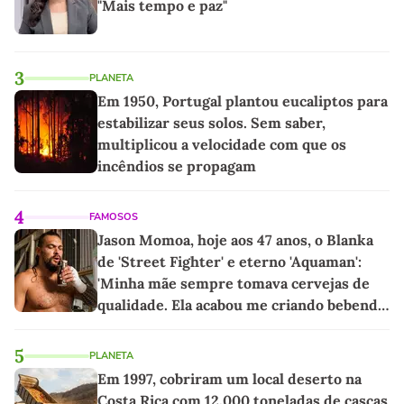
"Mais tempo e paz"
3
PLANETA
Em 1950, Portugal plantou eucaliptos para
estabilizar seus solos. Sem saber,
multiplicou a velocidade com que os
incêndios se propagam
4
FAMOSOS
Jason Momoa, hoje aos 47 anos, o Blanka
de 'Street Fighter' e eterno 'Aquaman':
'Minha mãe sempre tomava cervejas de
qualidade. Ela acabou me criando bebendo
as melhores'
5
PLANETA
Em 1997, cobriram um local deserto na
Costa Rica com 12.000 toneladas de cascas