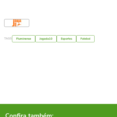
TAGS
Fluminense
Jogada10
Esportes
Futebol
Confira também: