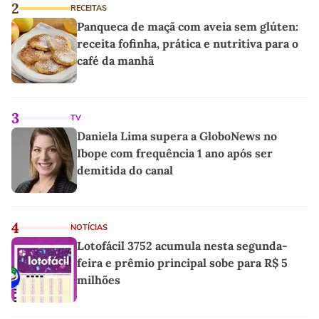
2
RECEITAS
Panqueca de maçã com aveia sem glúten:
receita fofinha, prática e nutritiva para o
café da manhã
3
TV
Daniela Lima supera a GloboNews no
Ibope com frequência 1 ano após ser
demitida do canal
4
NOTÍCIAS
Lotofácil 3752 acumula nesta segunda-
feira e prêmio principal sobe para R$ 5
milhões