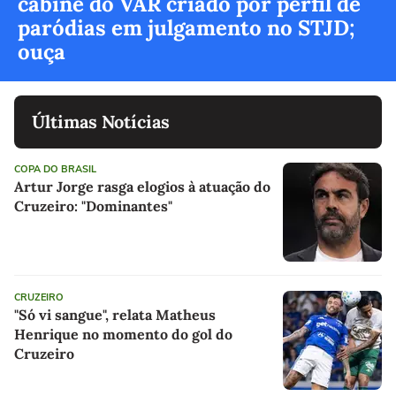
cabine do VAR criado por perfil de
paródias em julgamento no STJD;
ouça
Últimas Notícias
COPA DO BRASIL
Artur Jorge rasga elogios à atuação do
Cruzeiro: "Dominantes"
CRUZEIRO
"Só vi sangue", relata Matheus
Henrique no momento do gol do
Cruzeiro