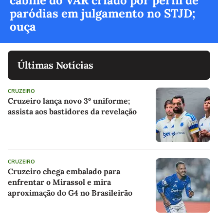
cabine do VAR criado por perfil de
paródias em julgamento no STJD;
ouça
Últimas Notícias
CRUZEIRO
Cruzeiro lança novo 3º uniforme;
assista aos bastidores da revelação
CRUZEIRO
Cruzeiro chega embalado para
enfrentar o Mirassol e mira
aproximação do G4 no Brasileirão