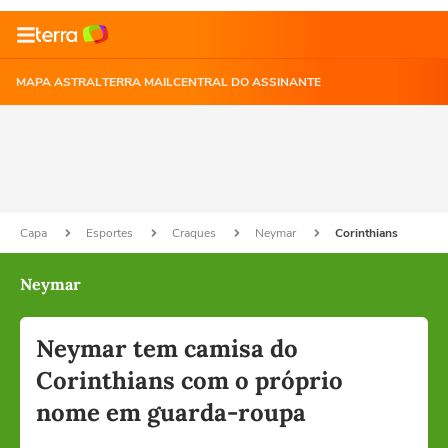
MAPA ASTRAL
TERRA MAIL
CENTRAL DO ASSINANTE
Capa
Esportes
Craques
Neymar
Corinthians
Neymar
Neymar tem camisa do
Corinthians com o próprio
nome em guarda-roupa