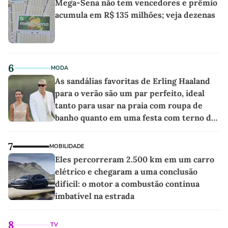
Mega-Sena não tem vencedores e prêmio
acumula em R$ 135 milhões; veja dezenas
6
MODA
As sandálias favoritas de Erling Haaland
para o verão são um par perfeito, ideal
tanto para usar na praia com roupa de
banho quanto em uma festa com terno de
linho
7
MOBILIDADE
Eles percorreram 2.500 km em um carro
elétrico e chegaram a uma conclusão
difícil: o motor a combustão continua
imbatível na estrada
8
TV