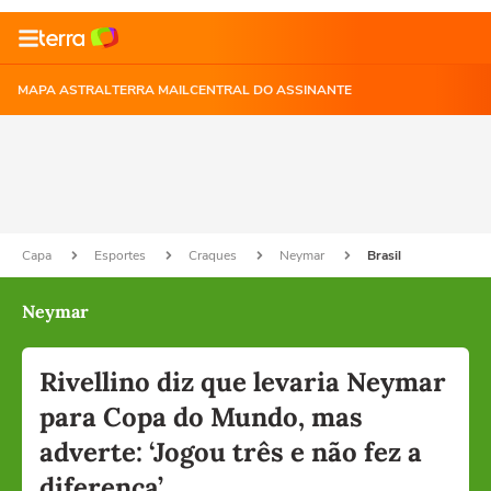
MAPA ASTRAL
TERRA MAIL
CENTRAL DO ASSINANTE
Capa
Esportes
Craques
Neymar
Brasil
Neymar
Rivellino diz que levaria Neymar
para Copa do Mundo, mas
adverte: ‘Jogou três e não fez a
diferença’