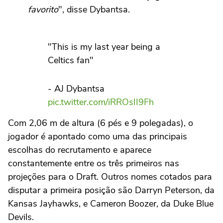
favorito
", disse Dybantsa.
"This is my last year being a
Celtics fan"
- AJ Dybantsa
pic.twitter.com/iRROsII9Fh
Com 2,06 m de altura (6 pés e 9 polegadas), o
— Riley (@rileysbetter)
May 14,
jogador é apontado como uma das principais
2026
escolhas do recrutamento e aparece
constantemente entre os três primeiros nas
projeções para o Draft. Outros nomes cotados para
disputar a primeira posição são Darryn Peterson, da
Kansas Jayhawks, e Cameron Boozer, da Duke Blue
Devils.