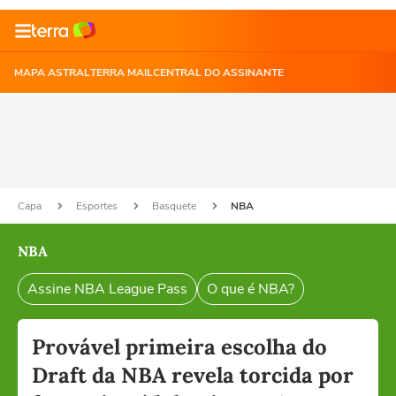
MAPA ASTRAL
TERRA MAIL
CENTRAL DO ASSINANTE
Capa
Esportes
Basquete
NBA
NBA
Assine NBA League Pass
O que é NBA?
Provável primeira escolha do
Draft da NBA revela torcida por